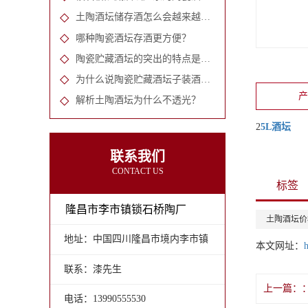
土陶酒坛储存酒怎么会越来越香？
哪种陶瓷酒坛存酒更方便？
陶瓷贮藏酒坛的突出的特点是什么？
为什么说陶瓷贮藏酒坛子装酒好呢?
解析土陶酒坛为什么不透光？
2
5L酒坛
联系我们
CONTACT US
标签
隆昌市李市镇锁石桥陶厂
土陶酒坛价
地址：中国四川隆昌市境内李市镇
本文网址：
联系：漆先生
上一篇：
电话：13990555530