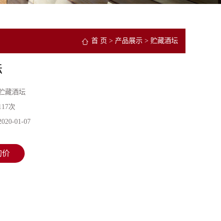
首 页
>
产品展示
>
贮藏酒坛
坛
贮藏酒坛
117次
2020-01-07
询价