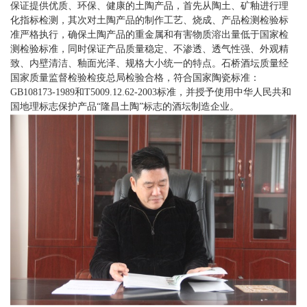
保证提供优质、环保、健康的土陶产品，首先从陶土、矿釉进行理
化指标检测，其次对土陶产品的制作工艺、烧成、产品检测检验标
准严格执行，确保土陶产品的重金属和有害物质溶出量低于国家检
测检验标准，同时保证产品质量稳定、不渗透、透气性强、外观精
致、内壁清洁、釉面光泽、规格大小统一的特点。石桥酒坛质量经
国家质量监督检验检疫总局检验合格，符合国家陶瓷标准：
GB108173-1989和T5009.12.62-2003标准，并授予使用中华人民共和
国地理标志保护产品“隆昌土陶”标志的酒坛制造企业。